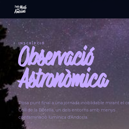
INSCRIPCIÓ
Observació
Astronòmica
Posa punt final a una jornada inoblidable mirant el ce
Coll de la Botella, un dels entorns amb menys
contaminació lumínica d'Andorra.