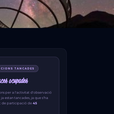
PCIONS TANCADES
aces ocupades
ons per a l'activitat d'observació
ja estan tancades, ja que s'ha
mit de participació de
45