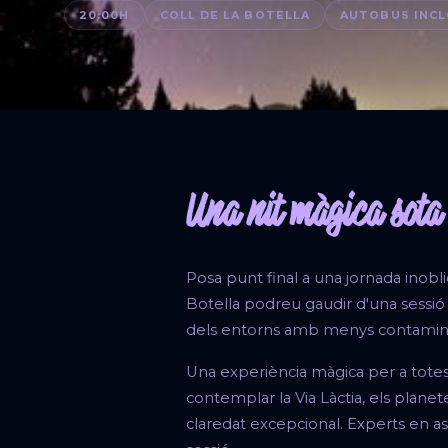
20:00H
COLL DE LA BOTELLA
AUTOBUS INC
Una nit màgica sota e
Posa punt final a una jornada inoblid
Botella podreu gaudir d'una sessi
dels entorns amb menys contamina
Una experiència màgica per a tote
contemplar la Via Làctia, els planet
claredat excepcional. Experts en ast