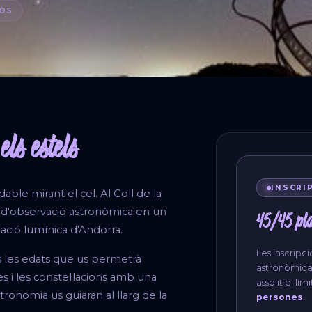
LÒS
ls estels
INSCRI
able mirant el cel. Al Coll de la
ó d'observació astronòmica en un
45/45 pl
ció lumínica d'Andorra.
Les inscripci
s les edats que us permetrà
astronòmica 
es i les constel·lacions amb una
assolit el lí
ronomia us guiaran al llarg de la
persones
.